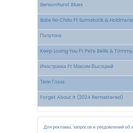
Bensonhurst Blues
Bate No Chão Ft Sumakotik & Holdmxne
Полутона
Keep Loving You Ft Pete Bellis & Tommy
Иностранка Ft Максим Высоцкий
Твои Глаза
Forget About It (2024 Remastered)
Для рекламы, запросов и уведомлений об а