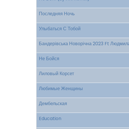
Последняя Ночь
Улыбаться С Тобой
Бандерівська Новорічна 2023 Ft Людмил
Не Бойся
Лиловый Корсет
Любимые Женщины
Дембельская
Education