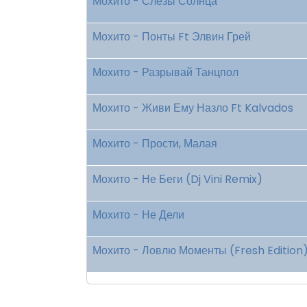
Мохито - Слёзы Солнца
Мохито - Понты Ft Элвин Грей
Мохито - Разрывай Танцпол
Мохито - Живи Ему Назло Ft Kalvados
Мохито - Прости, Малая
Мохито - Не Беги (Dj Vini Remix)
Мохито - Не Дели
Мохито - Ловлю Моменты (Fresh Edition