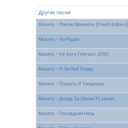
Другие песни
Мохито - Ловлю Моменты (Fresh Edition
Мохито - На Радио
Мохито - Не Беги (Version 2019)
Мохито - Я За Неё Порву
Мохито - Плакать И Танцевать
Мохито - Дождь За Окном Ft Lewel
Мохито - Последняя Ночь