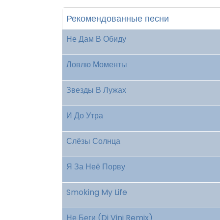
Рекомендованные песни
Не Дам В Обиду
Ловлю Моменты
Звезды В Лужах
И До Утра
Слёзы Солнца
Я За Неё Порву
Smoking My Life
Не Беги (Dj Vini Remix)